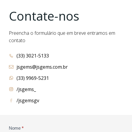
Contate-nos
Preencha o formulário que em breve entramos em
contato
(33) 3021-5133
jsgems@jsgems.com.br
(33) 9969-5231
/jsgems_
/jsgemsgv
Contato
Nome
*
If