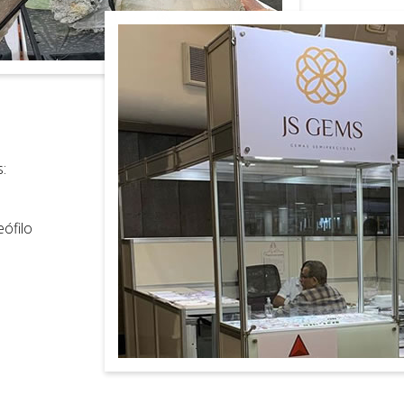
:
eófilo