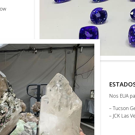
how
ESTADO
Nos EUA par
– Tucson G
– JCK Las V